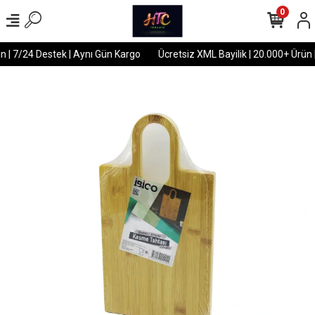
0
n | 7/24 Destek | Aynı Gün Kargo
Ücretsiz XML Bayilik | 20.000+ Ürün 