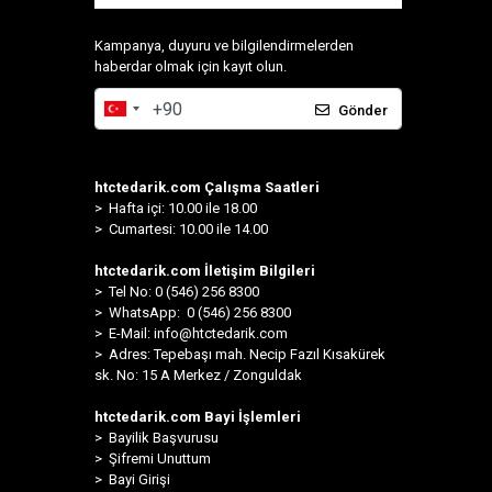
Kampanya, duyuru ve bilgilendirmelerden
haberdar olmak için kayıt olun.
Gönder
htctedarik.com Çalışma Saatleri
> Hafta içi: 10.00 ile 18.00
> Cumartesi: 10.00 ile 14.00
htctedarik.com İletişim Bilgileri
> Tel No: 0 (546) 256 8300
>
WhatsApp: 0 (546) 256 8300
> E-Mail:
info@htctedarik.com
> Adres: Tepebaşı mah. Necip Fazıl Kısakürek
sk. No: 15 A Merkez / Zonguldak
htctedarik.com Bayi İşlemleri
> Bayilik Başvurusu
> Şifremi Unuttum
> Bayi Girişi