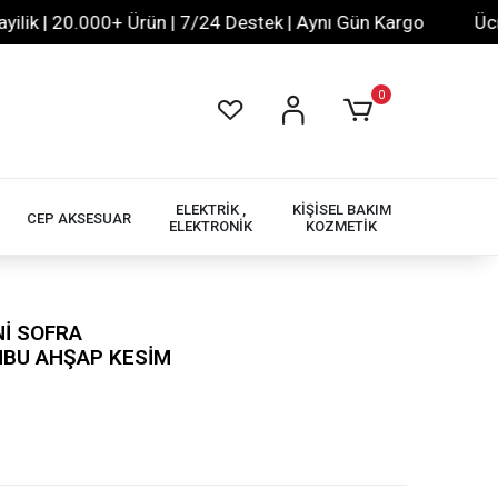
 | 20.000+ Ürün | 7/24 Destek | Aynı Gün Kargo
Ücretsi
0
ELEKTRİK ,
KİŞİSEL BAKIM
CEP AKSESUAR
ELEKTRONİK
KOZMETİK
Nİ SOFRA
BU AHŞAP KESİM