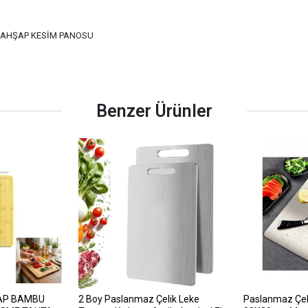
 AHŞAP KESİM PANOSU
Benzer Ürünler
AP BAMBU
2 Boy Paslanmaz Çelik Leke
Paslanmaz Çel