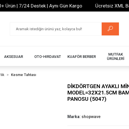
ün | 7/24 Destek | Aynı Gün Kargo
Ücretsiz XML Bayilik
MUTFAK
AKSESUAR
OTO-HIRDAVAT
KUAFÖR BERBER
ÜRÜNLERİ
lık
Kesme Tahtası
DİKDÖRTGEN AYAKLI Mİ
MODEL=32X21.5CM BAM
PANOSU (5047)
Marka:
shopwave