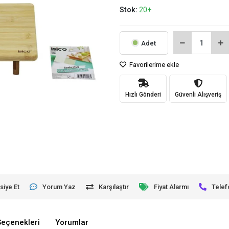
Stok:
20+
Adet
Favorilerime ekle
Hızlı Gönderi
Güvenli Alışveriş
siye Et
Yorum Yaz
Karşılaştır
Fiyat Alarmı
Telef
Seçenekleri
Yorumlar