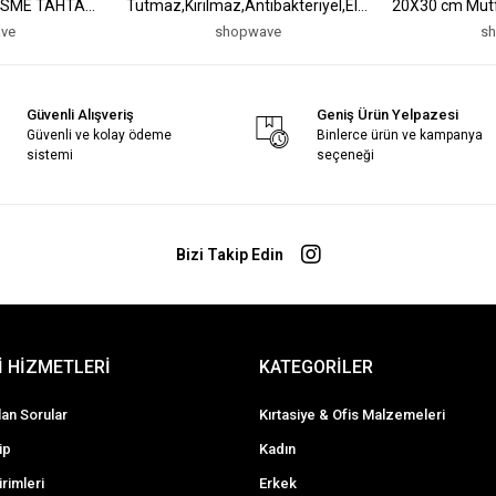
ESME TAHTASI
Tutmaz,Kırılmaz,Antibakteriyel,Elde
20X30 cm Mut
ve Bulaşık Makinesinde
Tahtası Doğra
ve
shopwave
s
Yıkanabilen Meyve,Sebze,Et,Tavuk
Aksesuarları (
Kesim Panosu (5047)
Güvenli Alışveriş
Geniş Ürün Yelpazesi
Güvenli ve kolay ödeme
Binlerce ürün ve kampanya
sistemi
seçeneği
Bizi Takip Edin
 HİZMETLERİ
KATEGORİLER
lan Sorular
Kırtasiye & Ofis Malzemeleri
ip
Kadın
irimleri
Erkek