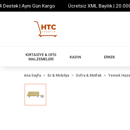
tek | Aynı Gün Kargo
Ücretsiz XML Bayilik | 20.000+ Ür
KIRTASİYE & OFİS
KADIN
ERKEK
MALZEMELERİ
Ana Sayfa
Ev & Mobilya
Sofra & Mutfak
Yemek Hazır