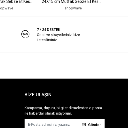
fak Sebze Et Kesme
24X15 cm Mutfak Sebze Et Kesme
KESİM PA
ma Tahtası Mutfak
Tahtası Doğrama Tahtası Mutfak
METAL KU
hopwave
shopwave
5047)
Aksesuarları (5047)
(5047)
7 / 24 DESTEK
Öneri ve şikayetlerinizi bize
iletebilirsiniz.
BİZE ULAŞIN
Kampanya, duyuru, bilgilendirmelerden e-posta
ile haberdar olmak istiyorum.
Gönder