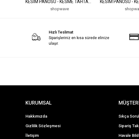
KESİM PANOSU - KESME TAHTASI
KESİM PANOSU - K
(5047)
(5047)
shopwave
shopwa
Hızlı Teslimat
Siparişleriniz en kısa sürede elinize
ulaşır.
KURUMSAL
MÜŞTERİ
Hakkımızda
Sıkça Soru
Gizlilik Sözleşmesi
Sipariş Tak
İletişim
Havale Bild