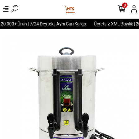
0
 20.000+ Ürün | 7/24 Destek | Aynı Gün Kargo
Ücretsiz XML Bayilik | 2