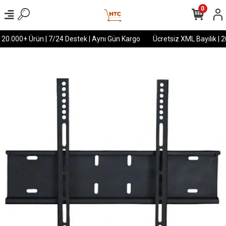
0
 20.000+ Ürün | 7/24 Destek | Aynı Gün Kargo
Ücretsiz XML Bayilik | 2