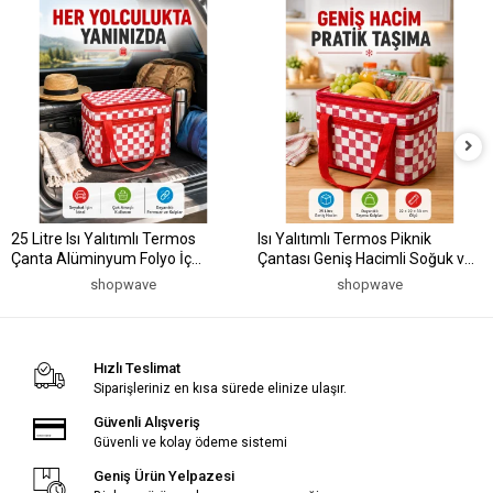
25 Litre Isı Yalıtımlı Termos
Isı Yalıtımlı Termos Piknik
Çanta Alüminyum Folyo İç
Çantası Geniş Hacimli Soğuk ve
Kaplamalı Piknik Çantası
Sıcak Taşıma Çantası
shopwave
shopwave
Hızlı Teslimat
Siparişleriniz en kısa sürede elinize ulaşır.
Güvenli Alışveriş
Güvenli ve kolay ödeme sistemi
Geniş Ürün Yelpazesi