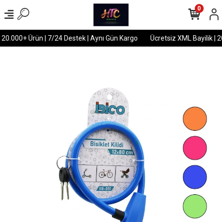
0
 20.000+ Ürün | 7/24 Destek | Aynı Gün Kargo
Ücretsiz XML Bayilik | 2