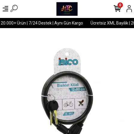
0
 20.000+ Ürün | 7/24 Destek | Aynı Gün Kargo
Ücretsiz XML Bayilik | 2