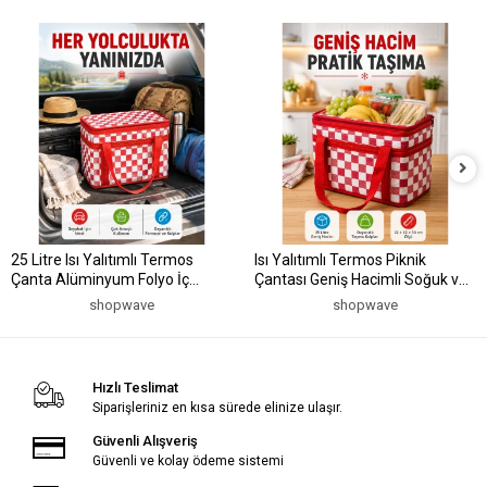
25 Litre Isı Yalıtımlı Termos
Isı Yalıtımlı Termos Piknik
Çanta Alüminyum Folyo İç
Çantası Geniş Hacimli Soğuk ve
Kaplamalı Piknik Çantası
Sıcak Taşıma Çantası
shopwave
shopwave
Hızlı Teslimat
Siparişleriniz en kısa sürede elinize ulaşır.
Güvenli Alışveriş
Güvenli ve kolay ödeme sistemi