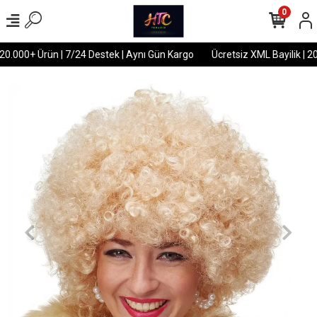
0
20.000+ Ürün | 7/24 Destek | Aynı Gün Kargo
Ücretsiz XML Bayilik | 20