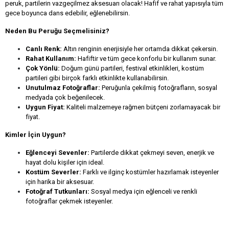
peruk, partilerin vazgeçilmez aksesuarı olacak! Hafif ve rahat yapısıyla tüm
gece boyunca dans edebilir, eğlenebilirsin.
Neden Bu Peruğu Seçmelisiniz?
Canlı Renk:
Altın renginin enerjisiyle her ortamda dikkat çekersin.
Rahat Kullanım:
Hafiftir ve tüm gece konforlu bir kullanım sunar.
Çok Yönlü:
Doğum günü partileri, festival etkinlikleri, kostüm
partileri gibi birçok farklı etkinlikte kullanabilirsin.
Unutulmaz Fotoğraflar:
Peruğunla çekilmiş fotoğrafların, sosyal
medyada çok beğenilecek.
Uygun Fiyat:
Kaliteli malzemeye rağmen bütçeni zorlamayacak bir
fiyat.
Kimler İçin Uygun?
Eğlenceyi Sevenler:
Partilerde dikkat çekmeyi seven, enerjik ve
hayat dolu kişiler için ideal.
Kostüm Severler:
Farklı ve ilginç kostümler hazırlamak isteyenler
için harika bir aksesuar.
Fotoğraf Tutkunları:
Sosyal medya için eğlenceli ve renkli
fotoğraflar çekmek isteyenler.