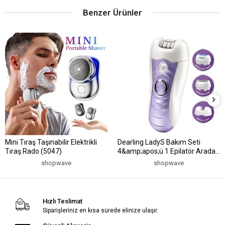
Benzer Ürünler
Mini Tıraş Taşınabilir Elektrikli
Dearling LadyS Bakım Seti
Tıraş Rado (5047)
4&amp;apos;ü 1 Epilatör Arada
(5047)
shopwave
shopwave
Hızlı Teslimat
Siparişleriniz en kısa sürede elinize ulaşır.