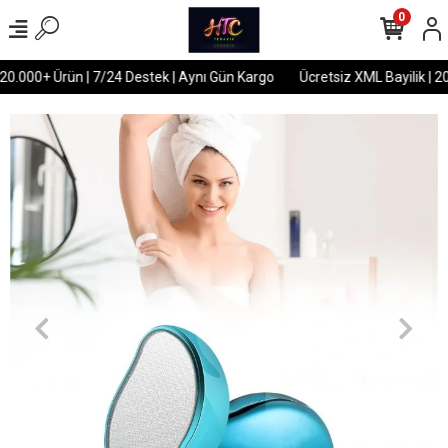
0
 20.000+ Ürün | 7/24 Destek | Aynı Gün Kargo
Ücretsiz XML Bayilik | 2