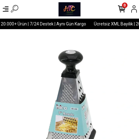
0
 20.000+ Ürün | 7/24 Destek | Aynı Gün Kargo
Ücretsiz XML Bayilik | 2