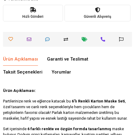
Hızlı Gönderi
Güvenli Alışveriş
Ürün Açıklaması
Garanti ve Teslimat
Taksit Seçenekleri
Yorumlar
Ürün Açıklaması:
Partilerinize renk ve eğlence katacak bu
6’lı Renkli Karton Maske Seti
,
özel tasarımı ve canlı renk seçenekleriyle hem çocukların hem de
yetişkinlerin favorisi olacak! Parlak karton malzemeden üretilmiş bu
maskeler, hafif yapısı ve esnek lastiği sayesinde rahat bir kullanım sunar.
Set içerisinde
6 farklı renkte ve özgün formda tasarlanmış
maske
bulunur. Doğum günü kutlamaları, karnavallar, kostüm partileri, yılbaşı