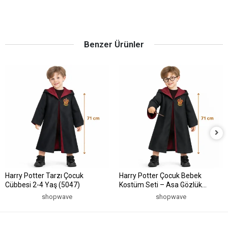
Benzer Ürünler
Harry Potter Tarzı Çocuk
Harry Potter Çocuk Bebek
Cübbesi 2-4 Yaş (5047)
Kostüm Seti – Asa Gözlük
Pelerin 71 cm (2-4 Yaş) (5047)
shopwave
shopwave