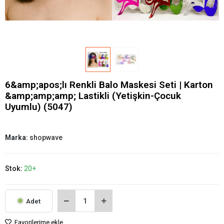
6&amp;apos;lı Renkli Balo Maskesi Seti | Karton
&amp;amp;amp; Lastikli (Yetişkin-Çocuk
Uyumlu) (5047)
Marka:
shopwave
Stok:
20+
Adet
Favorilerime ekle