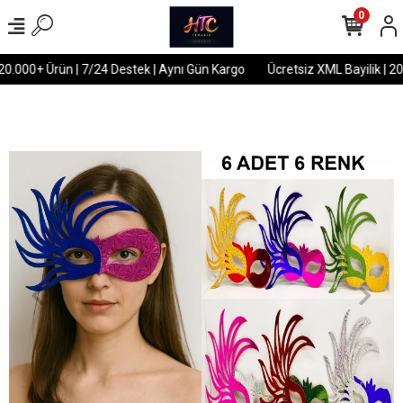
0
20.000+ Ürün | 7/24 Destek | Aynı Gün Kargo
Ücretsiz XML Bayilik | 20