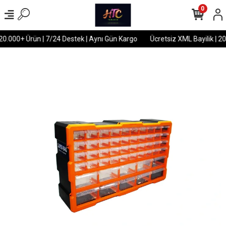
0
20.000+ Ürün | 7/24 Destek | Aynı Gün Kargo
Ücretsiz XML Bayilik | 20