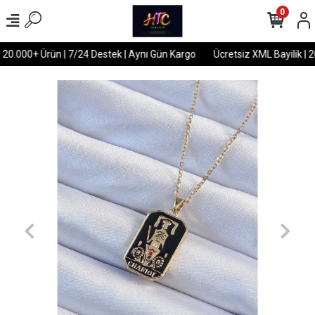
0
 20.000+ Ürün | 7/24 Destek | Aynı Gün Kargo
Ücretsiz XML Bayilik | 2