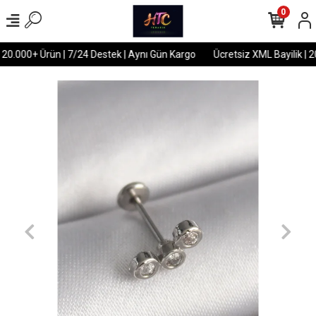
0
 20.000+ Ürün | 7/24 Destek | Aynı Gün Kargo
Ücretsiz XML Bayilik | 2