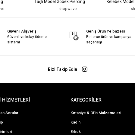
ng
Taşlı Model Göbek Piercing
Kelebek Model
ve
shopwave
s
Güvenli Alışveriş
Geniş Ürün Yelpazesi
Güvenli ve kolay ödeme
Binlerce ürün ve kampanya
sistemi
seçeneği
Bizi Takip Edin
 HİZMETLERİ
KATEGORİLER
lan Sorular
Kırtasiye & Ofis Malzemeleri
ip
Kadın
irimleri
Erkek