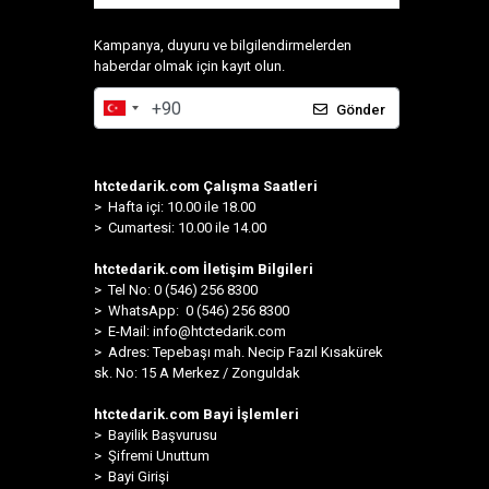
Kampanya, duyuru ve bilgilendirmelerden
haberdar olmak için kayıt olun.
Gönder
htctedarik.com Çalışma Saatleri
> Hafta içi: 10.00 ile 18.00
> Cumartesi: 10.00 ile 14.00
htctedarik.com İletişim Bilgileri
> Tel No: 0 (546) 256 8300
>
WhatsApp: 0 (546) 256 8300
> E-Mail:
info@htctedarik.com
> Adres: Tepebaşı mah. Necip Fazıl Kısakürek
sk. No: 15 A Merkez / Zonguldak
htctedarik.com Bayi İşlemleri
> Bayilik Başvurusu
> Şifremi Unuttum
> Bayi Girişi