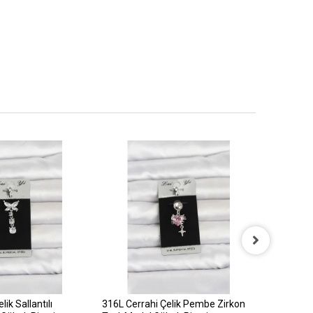
ik Sallantılı
316L Cerrahi Çelik Pembe Zirkon
316L Cerr