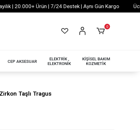
| 20.000+ Ürün | 7/24 Destek | Aynı Gün Kargo
Ücretsiz
0
ELEKTRİK ,
KİŞİSEL BAKIM
CEP AKSESUAR
ELEKTRONİK
KOZMETİK
irkon Taşlı Tragus