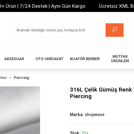
ün | 7/24 Destek | Aynı Gün Kargo
Ücretsiz XML Bayilik 
MUTFAK
AKSESUAR
OTO-HIRDAVAT
KUAFÖR BERBER
ÜRÜNLERİ
vher
Piercing
316L Çelik Gümüş Renk Z
Piercing
Marka:
shopwave
Stok:
20+