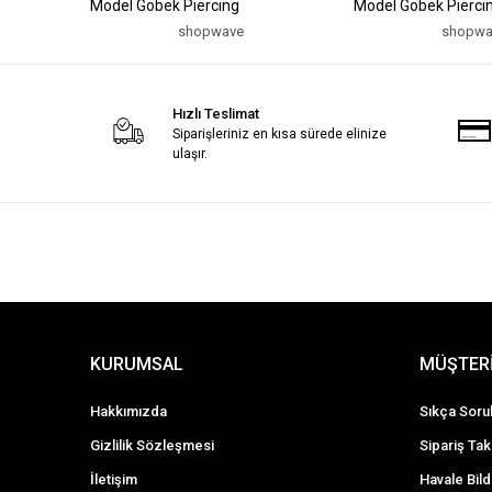
Model Göbek Piercing
Model Göbek Pierci
shopwave
shopwa
Hızlı Teslimat
Siparişleriniz en kısa sürede elinize
ulaşır.
KURUMSAL
MÜŞTERİ
Hakkımızda
Sıkça Soru
Gizlilik Sözleşmesi
Sipariş Tak
İletişim
Havale Bild