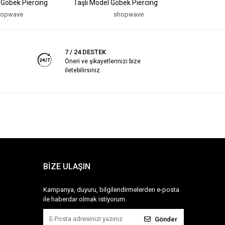
 Göbek Piercing
Taşlı Model Göbek Piercing
Model Göb
hopwave
shopwave
7 / 24 DESTEK
Öneri ve şikayetlerinizi bize
iletebilirsiniz.
BİZE ULAŞIN
Kampanya, duyuru, bilgilendirmelerden e-posta
ile haberdar olmak istiyorum.
Gönder