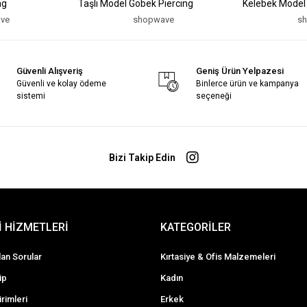
ng
Taşlı Model Göbek Piercing
Kelebek Model
ve
shopwave
s
Güvenli Alışveriş
Geniş Ürün Yelpazesi
Güvenli ve kolay ödeme
Binlerce ürün ve kampanya
sistemi
seçeneği
Bizi Takip Edin
 HİZMETLERİ
KATEGORİLER
lan Sorular
Kırtasiye & Ofis Malzemeleri
ip
Kadın
irimleri
Erkek