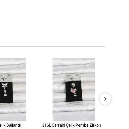
ik Sallantılı
316L Cerrahi Çelik Pembe Zirkon
316L Cerr