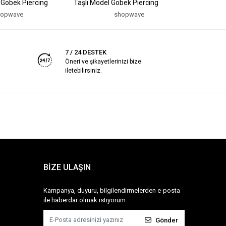
 Göbek Piercing
Taşlı Model Göbek Piercing
Model Göb
hopwave
shopwave
7 / 24 DESTEK
Öneri ve şikayetlerinizi bize
iletebilirsiniz.
BİZE ULAŞIN
Kampanya, duyuru, bilgilendirmelerden e-posta
ile haberdar olmak istiyorum.
Gönder