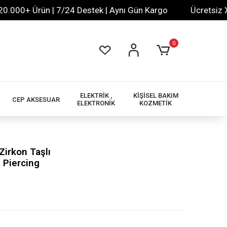
00+ Ürün | 7/24 Destek | Aynı Gün Kargo
Ücretsiz XML B
0
ELEKTRİK ,
KİŞİSEL BAKIM
CEP AKSESUAR
ELEKTRONİK
KOZMETİK
irkon Taşlı
 Piercing