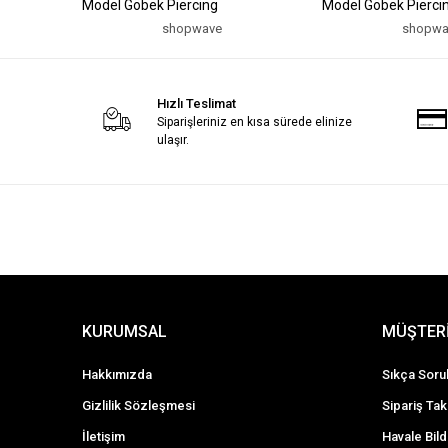
Model Göbek Piercing
Model Göbek Pierci
shopwave
shopwa
Hızlı Teslimat
Siparişleriniz en kısa sürede elinize
ulaşır.
KURUMSAL
MÜŞTERİ
Hakkımızda
Sıkça Soru
Gizlilik Sözleşmesi
Sipariş Tak
İletişim
Havale Bild