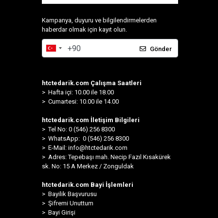
Kampanya, duyuru ve bilgilendirmelerden
haberdar olmak için kayıt olun.
Gönder
htctedarik.com Çalışma Saatleri
> Hafta içi: 10.00 ile 18.00
> Cumartesi: 10.00 ile 14.00
htctedarik.com İletişim Bilgileri
> Tel No: 0 (546) 256 8300
>
WhatsApp: 0 (546) 256 8300
> E-Mail:
info@htctedarik.com
> Adres: Tepebaşı mah. Necip Fazıl Kısakürek
sk. No: 15 A Merkez / Zonguldak
htctedarik.com Bayi İşlemleri
> Bayilik Başvurusu
> Şifremi Unuttum
> Bayi Girişi