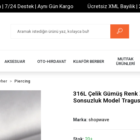
24 Destek | Aynı Gün Kargo
Ücretsiz XML Bayilik | 20.0
MUTFAK
AKSESUAR
OTO-HIRDAVAT
KUAFÖR BERBER
ÜRÜNLERİ
vher
Piercing
316L Çelik Gümüş Renk Z
Sonsuzluk Model Tragus
Marka:
shopwave
Stok:
20+