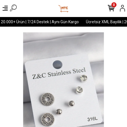
0
 20.000+ Ürün | 7/24 Destek | Aynı Gün Kargo
Ücretsiz XML Bayilik | 2