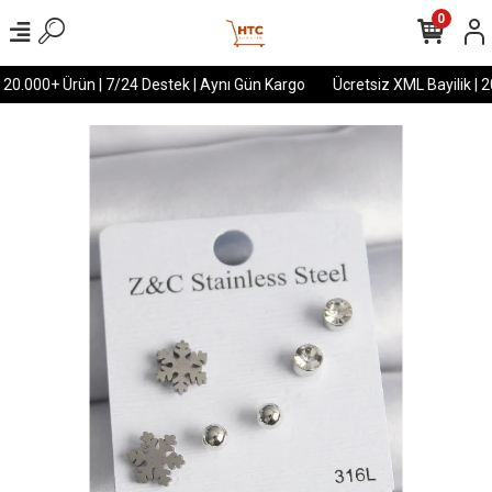
0
 20.000+ Ürün | 7/24 Destek | Aynı Gün Kargo
Ücretsiz XML Bayilik | 2