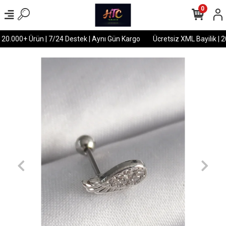
0
 20.000+ Ürün | 7/24 Destek | Aynı Gün Kargo
Ücretsiz XML Bayilik | 2