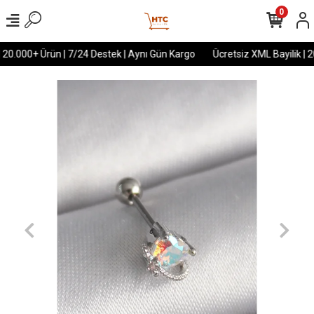
0
 20.000+ Ürün | 7/24 Destek | Aynı Gün Kargo
Ücretsiz XML Bayilik | 2