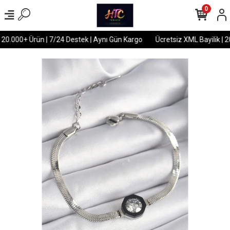
0
 20.000+ Ürün | 7/24 Destek | Aynı Gün Kargo
Ücretsiz XML Bayilik | 2