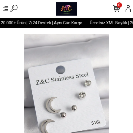
0
 20.000+ Ürün | 7/24 Destek | Aynı Gün Kargo
Ücretsiz XML Bayilik | 2