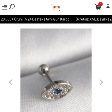
0
 20.000+ Ürün | 7/24 Destek | Aynı Gün Kargo
Ücretsiz XML Bayilik | 2