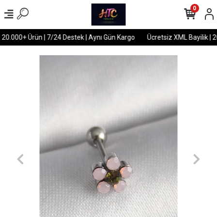
0
 20.000+ Ürün | 7/24 Destek | Aynı Gün Kargo
Ücretsiz XML Bayilik | 2