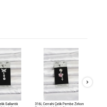
ik Sallantılı
316L Cerrahi Çelik Pembe Zirkon
316L Cerr