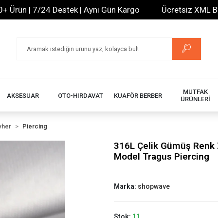
rün | 7/24 Destek | Aynı Gün Kargo
Ücretsiz XML Bayili
MUTFAK
AKSESUAR
OTO-HIRDAVAT
KUAFÖR BERBER
ÜRÜNLERİ
vher
Piercing
316L Çelik Gümüş Renk Z
Model Tragus Piercing
Marka:
shopwave
Stok:
11