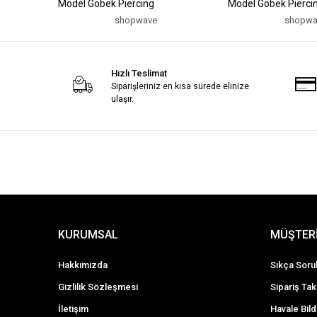
Model Göbek Piercing
Model Göbek Pierci
shopwave
shopwa
Hızlı Teslimat
Siparişleriniz en kısa sürede elinize
ulaşır.
KURUMSAL
MÜŞTERİ
Hakkımızda
Sıkça Soru
Gizlilik Sözleşmesi
Sipariş Tak
İletişim
Havale Bild