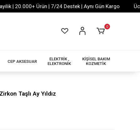
k | 20.000+ Ürün | 7/24 Destek | Aynı Gün Kargo
Ücrets
0
ELEKTRİK ,
KİŞİSEL BAKIM
CEP AKSESUAR
ELEKTRONİK
KOZMETİK
irkon Taşlı Ay Yıldız