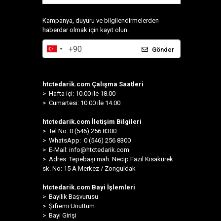
Kampanya, duyuru ve bilgilendirmelerden
haberdar olmak için kayıt olun.
Gönder
htctedarik.com Çalışma Saatleri
> Hafta içi: 10.00 ile 18.00
> Cumartesi: 10.00 ile 14.00
htctedarik.com İletişim Bilgileri
> Tel No: 0 (546) 256 8300
>
WhatsApp: 0 (546) 256 8300
> E-Mail:
info@htctedarik.com
> Adres: Tepebaşı mah. Necip Fazıl Kısakürek
sk. No: 15 A Merkez / Zonguldak
htctedarik.com Bayi İşlemleri
> Bayilik Başvurusu
> Şifremi Unuttum
> Bayi Girişi