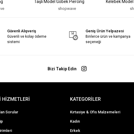
ng
Taşlı Model Göbek Piercing
Kelebek Model
ve
shopwave
s
Güvenli Alışveriş
Geniş Ürün Yelpazesi
Güvenli ve kolay ödeme
Binlerce ürün ve kampanya
sistemi
seçeneği
Bizi Takip Edin
 HİZMETLERİ
KATEGORİLER
lan Sorular
Kırtasiye & Ofis Malzemeleri
ip
Kadın
irimleri
Erkek