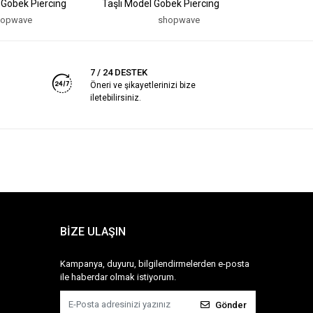
 Göbek Piercing
Taşlı Model Göbek Piercing
Model Göb
hopwave
shopwave
7 / 24 DESTEK
Öneri ve şikayetlerinizi bize
iletebilirsiniz.
BİZE ULAŞIN
Kampanya, duyuru, bilgilendirmelerden e-posta
ile haberdar olmak istiyorum.
Gönder