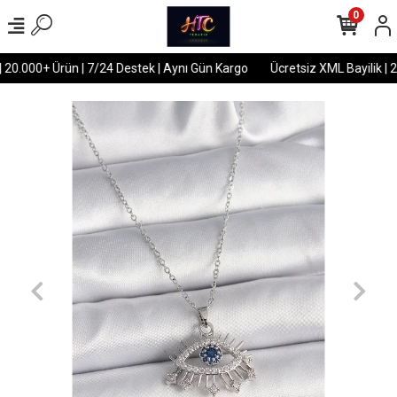
0
 20.000+ Ürün | 7/24 Destek | Aynı Gün Kargo
Ücretsiz XML Bayilik | 2