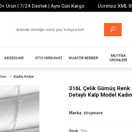
ün | 7/24 Destek | Aynı Gün Kargo
Ücretsiz XML Bayilik
MUTFAK
AKSESUAR
OTO-HIRDAVAT
KUAFÖR BERBER
ÜRÜNLERİ
vher
Kadın Kolye
316L Çelik Gümüş Renk Z
Detaylı Kalp Model Kadı
Marka:
shopwave
Stok:
20+