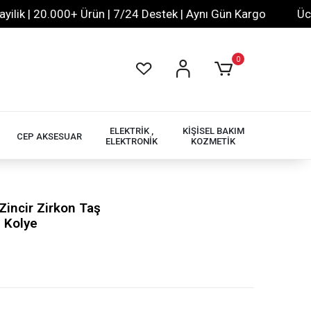
 | 20.000+ Ürün | 7/24 Destek | Aynı Gün Kargo
Ücretsiz
0
ELEKTRİK ,
KİŞİSEL BAKIM
CEP AKSESUAR
ELEKTRONİK
KOZMETİK
incir Zirkon Taş
n Kolye