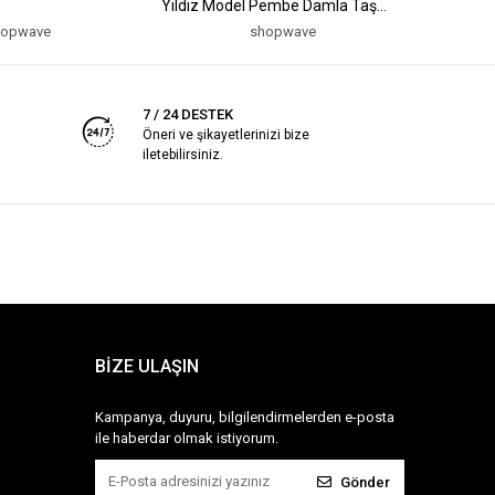
Yıldız Model Pembe Damla Taş
Model Pe
Model Kolye
Kolye
hopwave
shopwave
7 / 24 DESTEK
Öneri ve şikayetlerinizi bize
iletebilirsiniz.
BİZE ULAŞIN
Kampanya, duyuru, bilgilendirmelerden e-posta
ile haberdar olmak istiyorum.
Gönder