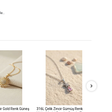
yle…
cir Gold Renk Güneş
316L Çelik Zincir Gümüş Renk
316L Çelik