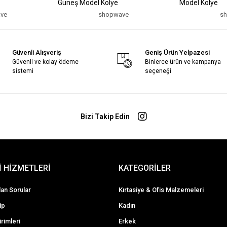
Güneş Model Kolye
Model Kolye
ve
shopwave
s
Güvenli Alışveriş
Geniş Ürün Yelpazesi
Güvenli ve kolay ödeme
Binlerce ürün ve kampanya
sistemi
seçeneği
Bizi Takip Edin
 HİZMETLERİ
KATEGORİLER
lan Sorular
Kırtasiye & Ofis Malzemeleri
ip
Kadın
irimleri
Erkek