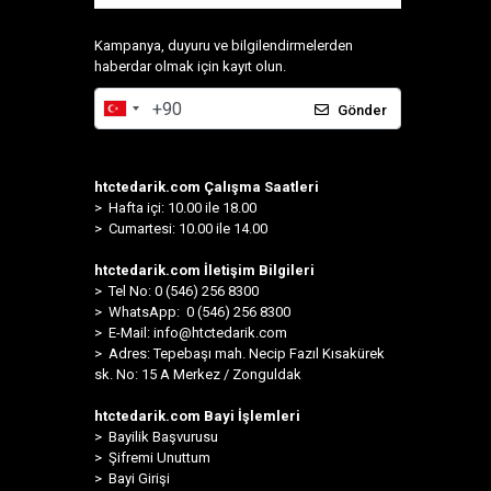
Kampanya, duyuru ve bilgilendirmelerden
haberdar olmak için kayıt olun.
Gönder
htctedarik.com Çalışma Saatleri
> Hafta içi: 10.00 ile 18.00
> Cumartesi: 10.00 ile 14.00
htctedarik.com İletişim Bilgileri
> Tel No: 0 (546) 256 8300
>
WhatsApp: 0 (546) 256 8300
> E-Mail:
info@htctedarik.com
> Adres: Tepebaşı mah. Necip Fazıl Kısakürek
sk. No: 15 A Merkez / Zonguldak
htctedarik.com Bayi İşlemleri
> Bayilik Başvurusu
> Şifremi Unuttum
> Bayi Girişi