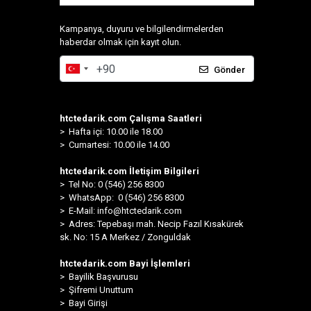
Kampanya, duyuru ve bilgilendirmelerden
haberdar olmak için kayıt olun.
Gönder
htctedarik.com Çalışma Saatleri
> Hafta içi: 10.00 ile 18.00
> Cumartesi: 10.00 ile 14.00
htctedarik.com İletişim Bilgileri
> Tel No: 0 (546) 256 8300
>
WhatsApp: 0 (546) 256 8300
> E-Mail:
info@htctedarik.com
> Adres: Tepebaşı mah. Necip Fazıl Kısakürek
sk. No: 15 A Merkez / Zonguldak
htctedarik.com Bayi İşlemleri
> Bayilik Başvurusu
> Şifremi Unuttum
> Bayi Girişi