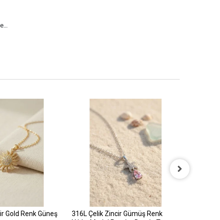
le…
cir Gold Renk Güneş
316L Çelik Zincir Gümüş Renk
316L Çelik