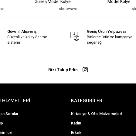
Güneş Model Kolye
Model Kolye
ve
shopwave
s
Güvenli Alışveriş
Geniş Ürün Yelpazesi
Güvenli ve kolay ödeme
Binlerce ürün ve kampanya
sistemi
seçeneği
Bizi Takip Edin
 HİZMETLERİ
KATEGORİLER
lan Sorular
Kırtasiye & Ofis Malzemeleri
ip
Kadın
irimleri
Erkek