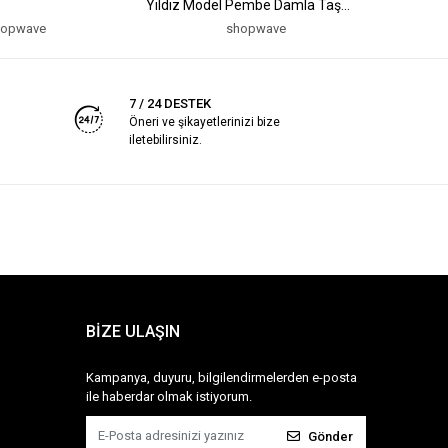
Yıldız Model Pembe Damla Taş
Model Pe
Model Kolye
Kolye
hopwave
shopwave
7 / 24 DESTEK
Öneri ve şikayetlerinizi bize
iletebilirsiniz.
BİZE ULAŞIN
Kampanya, duyuru, bilgilendirmelerden e-posta
ile haberdar olmak istiyorum.
Gönder