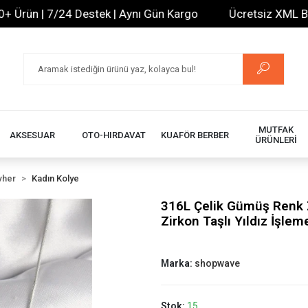
ün | 7/24 Destek | Aynı Gün Kargo
Ücretsiz XML Bayilik
MUTFAK
AKSESUAR
OTO-HIRDAVAT
KUAFÖR BERBER
ÜRÜNLERİ
vher
Kadın Kolye
316L Çelik Gümüş Renk Z
Zirkon Taşlı Yıldız İşle
Marka:
shopwave
Stok:
15