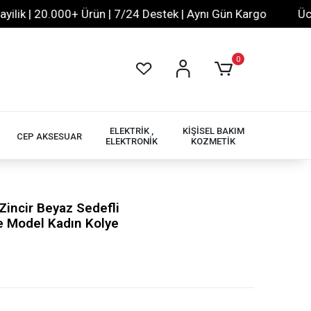
 | 20.000+ Ürün | 7/24 Destek | Aynı Gün Kargo
Ücretsiz
0
ELEKTRİK ,
KİŞİSEL BAKIM
CEP AKSESUAR
ELEKTRONİK
KOZMETİK
incir Beyaz Sedefli
me Model Kadın Kolye