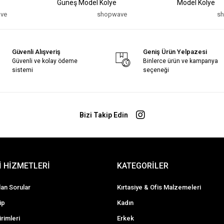
Güneş Model Kolye
Model Kolye
ve
shopwave
s
Güvenli Alışveriş
Geniş Ürün Yelpazesi
Güvenli ve kolay ödeme
Binlerce ürün ve kampanya
sistemi
seçeneği
Bizi Takip Edin
 HİZMETLERİ
KATEGORİLER
lan Sorular
Kırtasiye & Ofis Malzemeleri
ip
Kadın
irimleri
Erkek