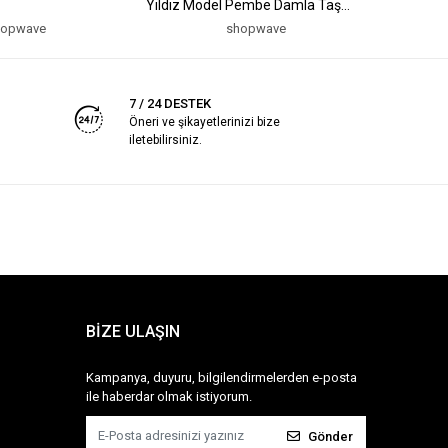
Yıldız Model Pembe Damla Taş
Model Pe
Model Kolye
Kolye
hopwave
shopwave
7 / 24 DESTEK
Öneri ve şikayetlerinizi bize
iletebilirsiniz.
BİZE ULAŞIN
Kampanya, duyuru, bilgilendirmelerden e-posta
ile haberdar olmak istiyorum.
Gönder