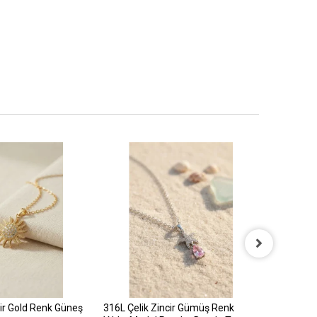
cir Gold Renk Güneş
316L Çelik Zincir Gümüş Renk
316L Çelik