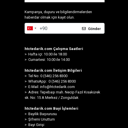
Kampanya, duyuru ve bilgilendirmelerden
haberdar olmak için kayıt olun.
Gönder
htctedarik.com Çalışma Saatleri
> Hafta içi: 10.00 ile 18.00
> Cumartesi: 10.00 ile 14.00
htctedarik.com İletişim Bilgileri
> Tel No: 0 (546) 256 8300
>
WhatsApp: 0 (546) 256 8300
> E-Mail:
info@htctedarik.com
> Adres: Tepebaşı mah. Necip Fazıl Kısakürek
sk. No: 15 A Merkez / Zonguldak
htctedarik.com Bayi İşlemleri
> Bayilik Başvurusu
> Şifremi Unuttum
> Bayi Girişi