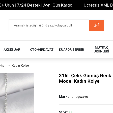
ün | 7/24 Destek | Aynı Gün Kargo
Ücretsiz XML Bayilik 
MUTFAK
AKSESUAR
OTO-HIRDAVAT
KUAFÖR BERBER
ÜRÜNLERİ
vher
Kadın Kolye
316L Çelik Gümüş Renk Y
Model Kadın Kolye
Marka:
shopwave
Stok:
11