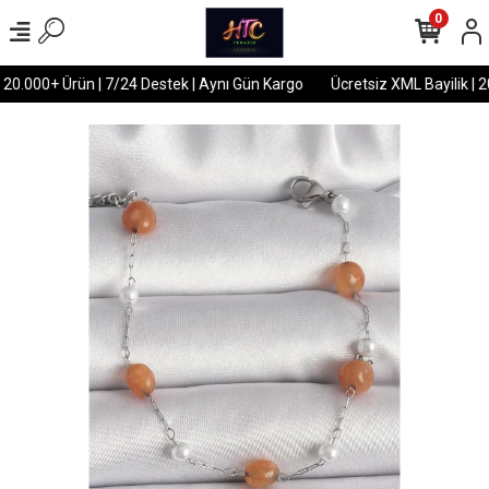
0
 20.000+ Ürün | 7/24 Destek | Aynı Gün Kargo
Ücretsiz XML Bayilik | 2