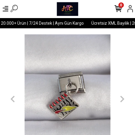
0
 20.000+ Ürün | 7/24 Destek | Aynı Gün Kargo
Ücretsiz XML Bayilik | 2