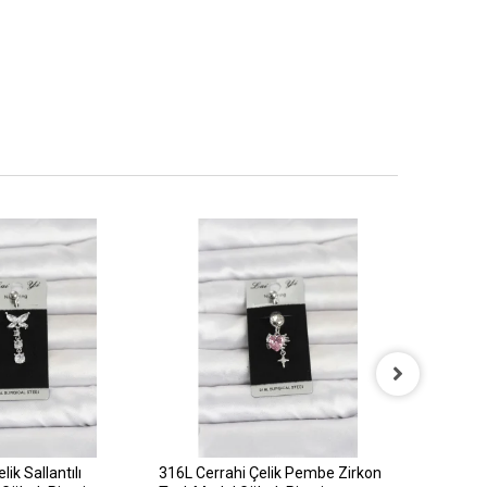
ik Sallantılı
316L Cerrahi Çelik Pembe Zirkon
316L Cerr