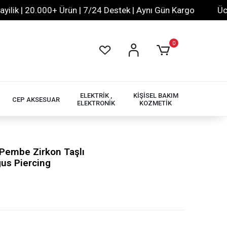
 | 20.000+ Ürün | 7/24 Destek | Aynı Gün Kargo
Ücretsiz
0
ELEKTRİK ,
KİŞİSEL BAKIM
CEP AKSESUAR
ELEKTRONİK
KOZMETİK
Pembe Zirkon Taşlı
gus Piercing