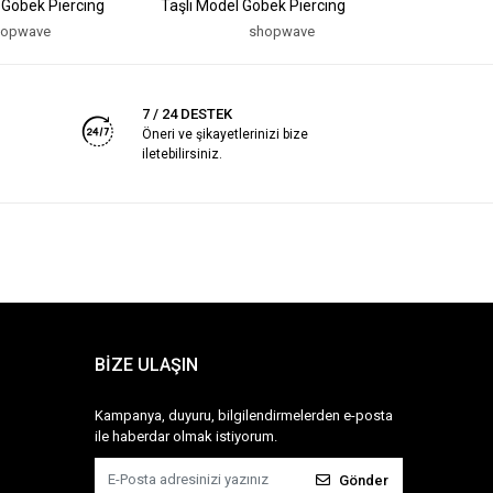
 Göbek Piercing
Taşlı Model Göbek Piercing
Model Göb
hopwave
shopwave
7 / 24 DESTEK
Öneri ve şikayetlerinizi bize
iletebilirsiniz.
BİZE ULAŞIN
Kampanya, duyuru, bilgilendirmelerden e-posta
ile haberdar olmak istiyorum.
Gönder