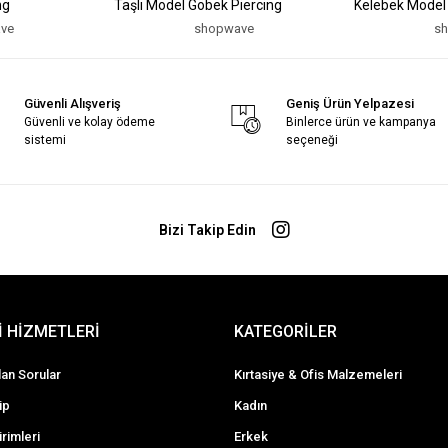
ng
Taşlı Model Göbek Piercing
Kelebek Model
ve
shopwave
s
Güvenli Alışveriş
Geniş Ürün Yelpazesi
Güvenli ve kolay ödeme
Binlerce ürün ve kampanya
sistemi
seçeneği
Bizi Takip Edin
 HİZMETLERİ
KATEGORİLER
lan Sorular
Kırtasiye & Ofis Malzemeleri
ip
Kadın
irimleri
Erkek