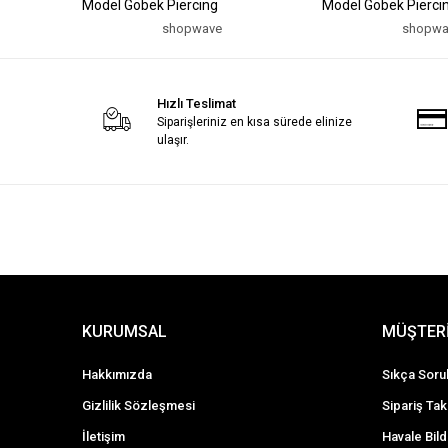
Model Göbek Piercing
Model Göbek Pierci
shopwave
shopwa
Hızlı Teslimat
Siparişleriniz en kısa sürede elinize
ulaşır.
KURUMSAL
MÜŞTERİ
Hakkımızda
Sıkça Soru
Gizlilik Sözleşmesi
Sipariş Tak
İletişim
Havale Bild