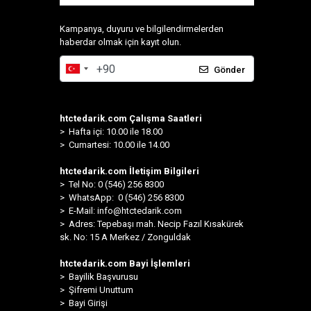
Kampanya, duyuru ve bilgilendirmelerden
haberdar olmak için kayıt olun.
Gönder
htctedarik.com Çalışma Saatleri
> Hafta içi: 10.00 ile 18.00
> Cumartesi: 10.00 ile 14.00
htctedarik.com İletişim Bilgileri
> Tel No: 0 (546) 256 8300
>
WhatsApp: 0 (546) 256 8300
> E-Mail:
info@htctedarik.com
> Adres: Tepebaşı mah. Necip Fazıl Kısakürek
sk. No: 15 A Merkez / Zonguldak
htctedarik.com Bayi İşlemleri
> Bayilik Başvurusu
> Şifremi Unuttum
> Bayi Girişi