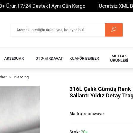
ün | 7/24 Destek | Aynı Gün Kargo
Ücretsiz XML Bayilik
MUTFAK
AKSESUAR
OTO-HIRDAVAT
KUAFÖR BERBER
ÜRÜNLERİ
vher
Piercing
316L Çelik Gümüş Renk 
Sallantı Yıldız Detay Tra
Marka:
shopwave
Stok:
20+