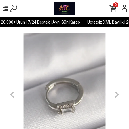
0
 20.000+ Ürün | 7/24 Destek | Aynı Gün Kargo
Ücretsiz XML Bayilik | 2