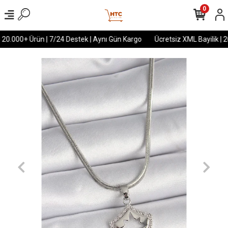
0
 20.000+ Ürün | 7/24 Destek | Aynı Gün Kargo
Ücretsiz XML Bayilik | 2