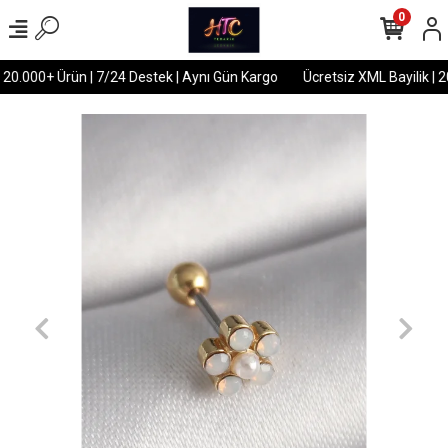
0
 20.000+ Ürün | 7/24 Destek | Aynı Gün Kargo
Ücretsiz XML Bayilik | 2