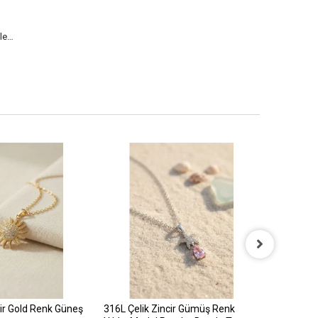
yle…
cir Gold Renk Güneş
316L Çelik Zincir Gümüş Renk
316L Çelik