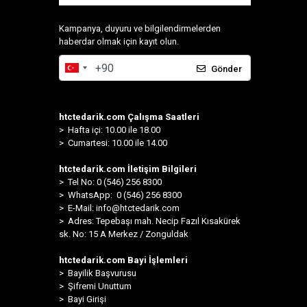
Kampanya, duyuru ve bilgilendirmelerden
haberdar olmak için kayıt olun.
Gönder
htctedarik.com Çalışma Saatleri
> Hafta içi: 10.00 ile 18.00
> Cumartesi: 10.00 ile 14.00
htctedarik.com İletişim Bilgileri
> Tel No: 0 (546) 256 8300
>
WhatsApp: 0 (546) 256 8300
> E-Mail:
info@htctedarik.com
> Adres: Tepebaşı mah. Necip Fazıl Kısakürek
sk. No: 15 A Merkez / Zonguldak
htctedarik.com Bayi İşlemleri
> Bayilik Başvurusu
> Şifremi Unuttum
> Bayi Girişi