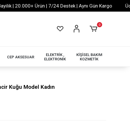
 | 20.000+ Ürün | 7/24 Destek | Aynı Gün Kargo
Ücretsi
0
ELEKTRİK ,
KİŞİSEL BAKIM
CEP AKSESUAR
ELEKTRONİK
KOZMETİK
ncir Kuğu Model Kadın