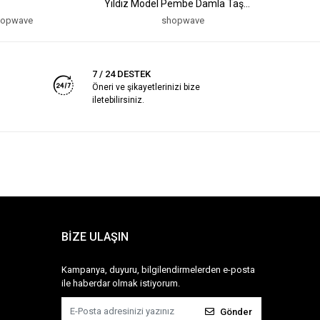
Yıldız Model Pembe Damla Taş
Model Pe
Model Kolye
Kolye
hopwave
shopwave
7 / 24 DESTEK
Öneri ve şikayetlerinizi bize
iletebilirsiniz.
BİZE ULAŞIN
Kampanya, duyuru, bilgilendirmelerden e-posta
ile haberdar olmak istiyorum.
Gönder