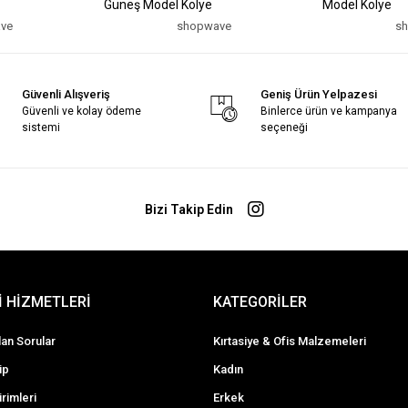
Güneş Model Kolye
Model Kolye
ve
shopwave
s
Güvenli Alışveriş
Geniş Ürün Yelpazesi
Güvenli ve kolay ödeme
Binlerce ürün ve kampanya
sistemi
seçeneği
Bizi Takip Edin
 HİZMETLERİ
KATEGORİLER
lan Sorular
Kırtasiye & Ofis Malzemeleri
ip
Kadın
irimleri
Erkek