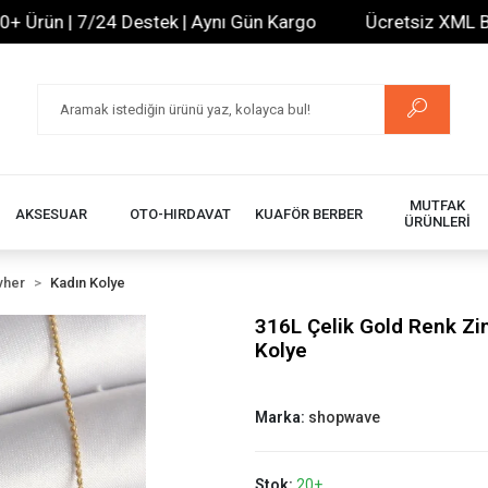
ün | 7/24 Destek | Aynı Gün Kargo
Ücretsiz XML Bayilik
MUTFAK
AKSESUAR
OTO-HIRDAVAT
KUAFÖR BERBER
ÜRÜNLERİ
vher
Kadın Kolye
316L Çelik Gold Renk Zi
Kolye
Marka:
shopwave
Stok:
20+