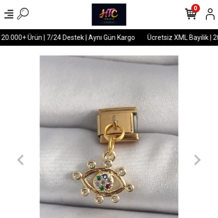
0
 20.000+ Ürün | 7/24 Destek | Aynı Gün Kargo
Ücretsiz XML Bayilik | 2