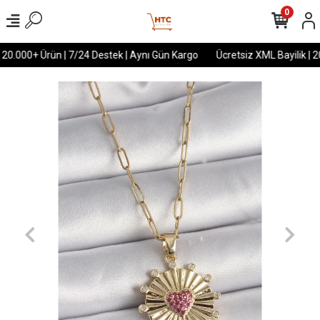
0
 20.000+ Ürün | 7/24 Destek | Aynı Gün Kargo
Ücretsiz XML Bayilik | 2