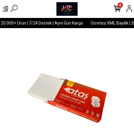
0
 20.000+ Ürün | 7/24 Destek | Aynı Gün Kargo
Ücretsiz XML Bayilik | 2