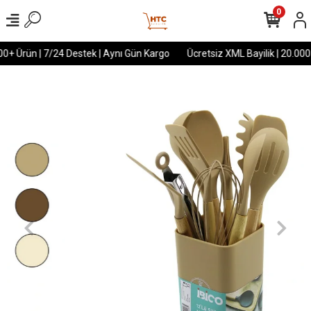
0
00+ Ürün | 7/24 Destek | Aynı Gün Kargo
Ücretsiz XML Bayilik | 20.000