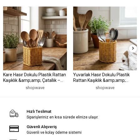
Kare Hasır Dokulu Plastik Rattan
Yuvarlak Hasır Dokulu Plastik
Kaşıklık &amp;amp; Çatallık –
Rattan Kaşıklık &amp;amp;
Askılı Kendiliğinden Tutmalı Çok
Çatallık – Askılı Kendiliğinden
shopwave
shopwave
Amaçlı Mutfak Organizeri
Tutmalı Çok Amaçlı Mutfak
(5047)
Organizeri (5047)
Hızlı Teslimat
Siparişleriniz en kısa sürede elinize ulaşır.
Güvenli Alışveriş
Güvenli ve kolay ödeme sistemi