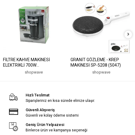
FİLTRE KAHVE MAKİNESİ
GRANİT GÖZLEME - KREP
ELEKTRİKLİ 700W
MAKİNESİ SP-5208 (5047)
400ML=PORTATiF ÇELİK
shopwave
shopwave
BARDAK=2-SAAT SICAK TUT
YIKANIR FİLTRE KCM-7505T
(5047)
Hızlı Teslimat
Siparişleriniz en kısa sürede elinize ulaşır.
Güvenli Alışveriş
Güvenli ve kolay ödeme sistemi
Geniş Ürün Yelpazesi
Binlerce ürün ve kampanya seçeneği