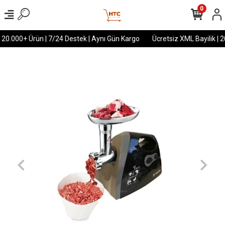
0
 20.000+ Ürün | 7/24 Destek | Aynı Gün Kargo
Ücretsiz XML Bayilik | 2