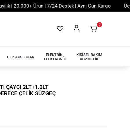
 | 20.000+ Ürün | 7/24 Destek | Aynı Gün Kargo
Ücretsiz
0
ELEKTRİK ,
KİŞİSEL BAKIM
CEP AKSESUAR
ELEKTRONİK
KOZMETİK
Tİ ÇAYCI 2LT+1.2LT
DERECE ÇELİK SÜZGEÇ