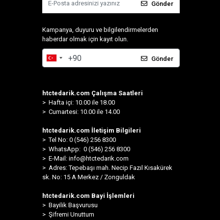
Gönder
Kampanya, duyuru ve bilgilendirmelerden
haberdar olmak için kayıt olun.
Gönder
htctedarik.com Çalışma Saatleri
> Hafta içi: 10.00 ile 18.00
> Cumartesi: 10.00 ile 14.00
htctedarik.com İletişim Bilgileri
> Tel No: 0 (546) 256 8300
>
WhatsApp: 0 (546) 256 8300
> E-Mail:
info@htctedarik.com
> Adres: Tepebaşı mah. Necip Fazıl Kısakürek
sk. No: 15 A Merkez / Zonguldak
htctedarik.com Bayi İşlemleri
> Bayilik Başvurusu
> Şifremi Unuttum