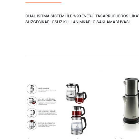
DUAL ISITMA SİSTEMİ İLE %90 ENERJİ TASARRUFUBROSİLİK
SÜZGECİKABLOSUZ KULLANIMKABLO SAKLAMA YUVASI