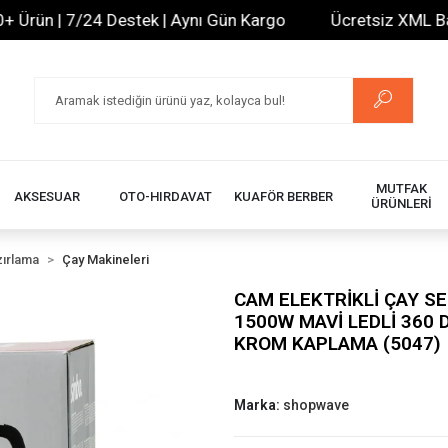
ün | 7/24 Destek | Aynı Gün Kargo
Ücretsiz XML Bayilik
MUTFAK
AKSESUAR
OTO-HIRDAVAT
KUAFÖR BERBER
ÜRÜNLERİ
ırlama
Çay Makineleri
CAM ELEKTRİKLİ ÇAY SE
1500W MAVİ LEDLİ 360 
KROM KAPLAMA (5047)
Marka:
shopwave