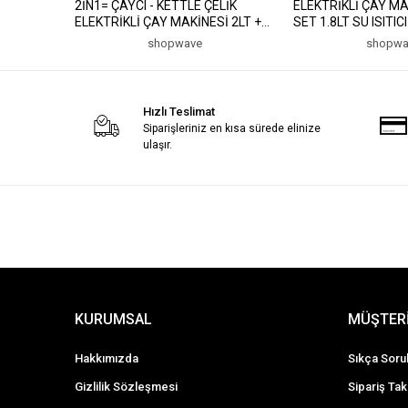
2İN1= ÇAYCI - KETTLE ÇELİK
ELEKTRİKLİ ÇAY MA
ELEKTRİKLİ ÇAY MAKİNESİ 2LT +
SET 1.8LT SU ISITICI
1,2LT ÇAY SÜZGEÇLİ 360°
DEMLİK ÇELİK TAB
shopwave
shopwa
DÖNEBİLİR STM-5990 (5047)
DERECE GÖVDE HK-
Hızlı Teslimat
Siparişleriniz en kısa sürede elinize
ulaşır.
KURUMSAL
MÜŞTERİ
Hakkımızda
Sıkça Soru
Gizlilik Sözleşmesi
Sipariş Tak