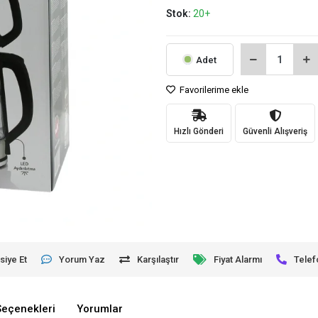
Stok:
20+
Adet
Favorilerime ekle
Hızlı Gönderi
Güvenli Alışveriş
siye Et
Yorum Yaz
Karşılaştır
Fiyat Alarmı
Telef
Seçenekleri
Yorumlar