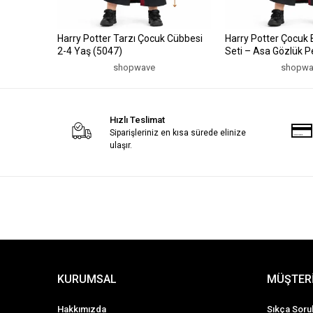
Harry Potter Tarzı Çocuk Cübbesi
Harry Potter Çocuk
2-4 Yaş (5047)
Seti – Asa Gözlük P
(2-4 Yaş) (5047)
shopwave
shopwa
Hızlı Teslimat
Siparişleriniz en kısa sürede elinize
ulaşır.
KURUMSAL
MÜŞTERİ
Hakkımızda
Sıkça Soru