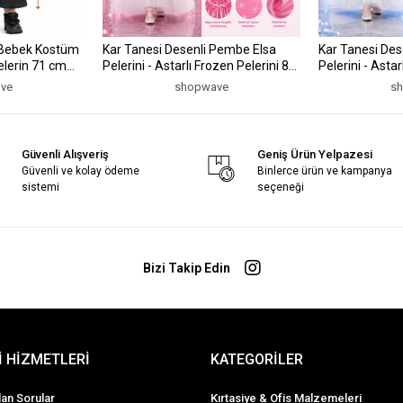
 Bebek Kostüm
Kar Tanesi Desenli Pembe Elsa
Kar Tanesi Des
elerin 71 cm
Pelerini - Astarlı Frozen Pelerini 85
Pelerini - Astar
cm (5047)
cm (5047)
ve
shopwave
s
Güvenli Alışveriş
Geniş Ürün Yelpazesi
Güvenli ve kolay ödeme
Binlerce ürün ve kampanya
sistemi
seçeneği
Bizi Takip Edin
 HİZMETLERİ
KATEGORİLER
lan Sorular
Kırtasiye & Ofis Malzemeleri