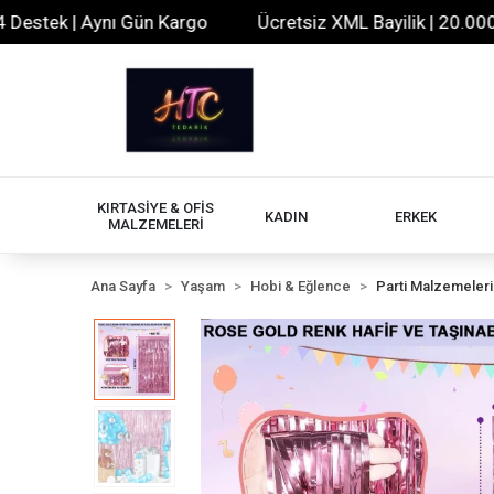
ek | Aynı Gün Kargo
Ücretsiz XML Bayilik | 20.000+ Ürün
KIRTASİYE & OFİS
KADIN
ERKEK
MALZEMELERİ
Ana Sayfa
Yaşam
Hobi & Eğlence
Parti Malzemeleri