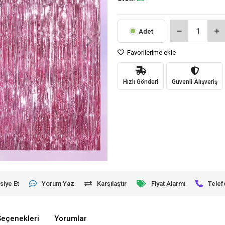
Adet
Favorilerime ekle
Hızlı Gönderi
Güvenli Alışveriş
siye Et
Yorum Yaz
Karşılaştır
Fiyat Alarmı
Telef
Seçenekleri
Yorumlar