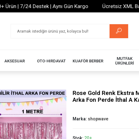
 | 7/24 Destek | Aynı Gün Kargo
Ücretsiz XML Bayilik |
MUTFAK
AKSESUAR
OTO-HIRDAVAT
KUAFÖR BERBER
ÜRÜNLERİ
Rose Gold Renk Ekstra M
Arka Fon Perde İthal A K
Marka:
shopwave
Stok:
20+