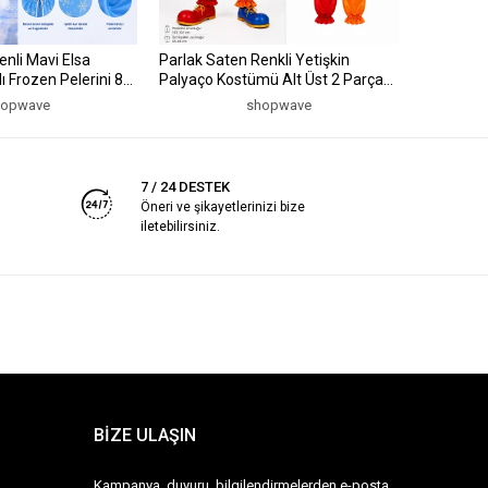
enli Mavi Elsa
Parlak Saten Renkli Yetişkin
Neon Yeşil
lı Frozen Pelerini 85
Palyaço Kostümü Alt Üst 2 Parça
cm (5047
(5047)
hopwave
shopwave
7 / 24 DESTEK
Öneri ve şikayetlerinizi bize
iletebilirsiniz.
BİZE ULAŞIN
Kampanya, duyuru, bilgilendirmelerden e-posta