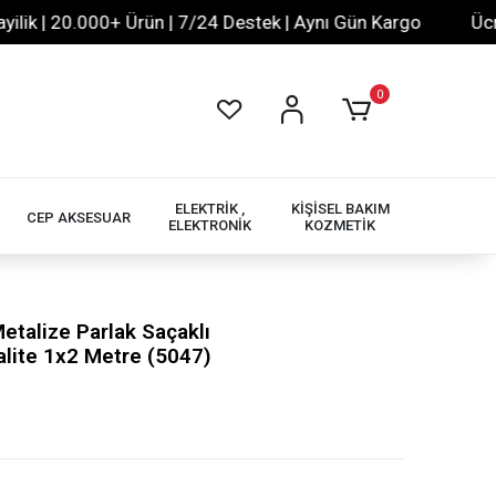
 20.000+ Ürün | 7/24 Destek | Aynı Gün Kargo
Ücretsiz 
0
ELEKTRİK ,
KİŞİSEL BAKIM
CEP AKSESUAR
ELEKTRONİK
KOZMETİK
etalize Parlak Saçaklı
alite 1x2 Metre (5047)