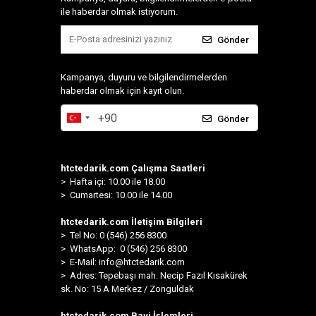
ile haberdar olmak istiyorum.
Gönder
Kampanya, duyuru ve bilgilendirmelerden
haberdar olmak için kayıt olun.
Gönder
htctedarik.com Çalışma Saatleri
> Hafta içi: 10.00 ile 18.00
> Cumartesi: 10.00 ile 14.00
htctedarik.com İletişim Bilgileri
> Tel No: 0 (546) 256 8300
>
WhatsApp: 0 (546) 256 8300
> E-Mail:
info@htctedarik.com
> Adres: Tepebaşı mah. Necip Fazıl Kısakürek
sk. No: 15 A Merkez / Zonguldak
htctedarik.com Bayi İşlemleri