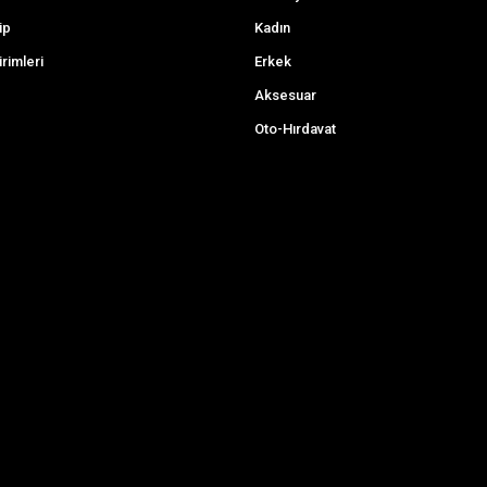
ip
Kadın
irimleri
Erkek
Aksesuar
Oto-Hırdavat