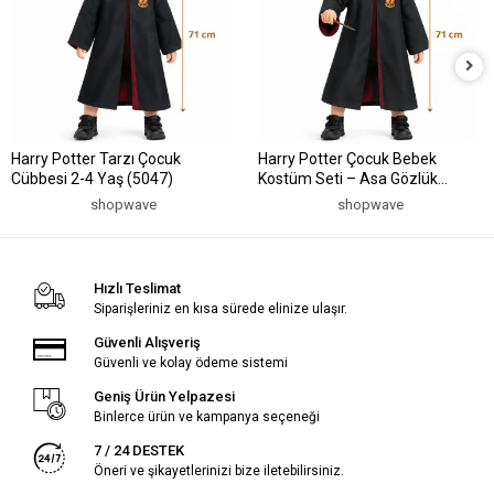
Harry Potter Tarzı Çocuk
Harry Potter Çocuk Bebek
Cübbesi 2-4 Yaş (5047)
Kostüm Seti – Asa Gözlük
Pelerin 71 cm (2-4 Yaş) (5047)
shopwave
shopwave
Hızlı Teslimat
Siparişleriniz en kısa sürede elinize ulaşır.
Güvenli Alışveriş
Güvenli ve kolay ödeme sistemi
Geniş Ürün Yelpazesi
Binlerce ürün ve kampanya seçeneği
7 / 24 DESTEK
Öneri ve şikayetlerinizi bize iletebilirsiniz.