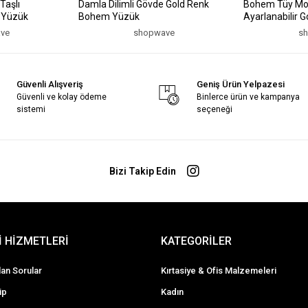
Taşlı
Damla Dilimli Gövde Gold Renk
Bohem Tüy Moti
k Yüzük
Bohem Yüzük
Ayarlanabilir 
ve
shopwave
s
Güvenli Alışveriş
Geniş Ürün Yelpazesi
Güvenli ve kolay ödeme
Binlerce ürün ve kampanya
sistemi
seçeneği
Bizi Takip Edin
 HİZMETLERİ
KATEGORİLER
lan Sorular
Kırtasiye & Ofis Malzemeleri
ip
Kadın