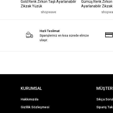
Gold Renk Zirkon Taşlı Ayarlanabilir
Gümüş Renk Zirkon 
Zikzak Yüzük
Ayarlanabilir Zikza
shopwave
shopwa
Hızlı Teslimat
Siparişleriniz en kısa sürede elinize
ulaşır.
KURUMSAL
MÜŞTERİ
Hakkımızda
Sıkça Soru
Gizlilik Sözleşmesi
Sipariş Tak