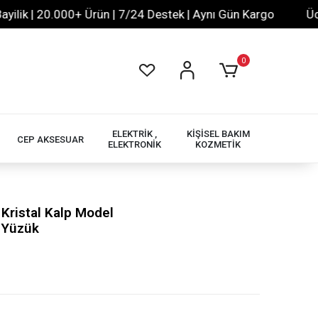
 | 20.000+ Ürün | 7/24 Destek | Aynı Gün Kargo
Ücretsi
0
ELEKTRİK ,
KİŞİSEL BAKIM
CEP AKSESUAR
ELEKTRONİK
KOZMETİK
Kristal Kalp Model
n Yüzük