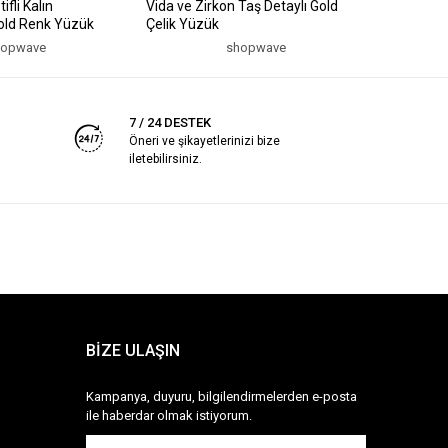
fli Kalın
Vida ve Zirkon Taş Detaylı Gold
Zincir ve
Gold Renk Yüzük
Çelik Yüzük
Ayarlanab
hopwave
shopwave
7 / 24 DESTEK
Öneri ve şikayetlerinizi bize
iletebilirsiniz.
BİZE ULAŞIN
Kampanya, duyuru, bilgilendirmelerden e-posta
ile haberdar olmak istiyorum.