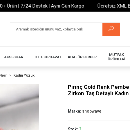
ün | 7/24 Destek | Aynı Gün Kargo
Ücretsiz XML Bayilik
MUTFAK
AKSESUAR
OTO-HIRDAVAT
KUAFÖR BERBER
ÜRÜNLERİ
vher
Kadın Yüzük
Pirinç Gold Renk Pembe 
Zirkon Taş Detaylı Kadı
Marka:
shopwave
Stok:
3