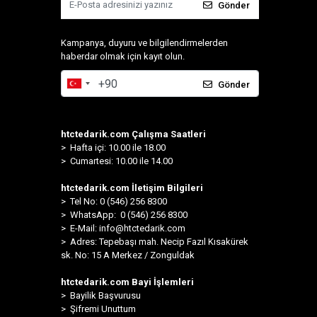
Gönder
Kampanya, duyuru ve bilgilendirmelerden
haberdar olmak için kayıt olun.
Gönder
htctedarik.com Çalışma Saatleri
> Hafta içi: 10.00 ile 18.00
> Cumartesi: 10.00 ile 14.00
htctedarik.com İletişim Bilgileri
> Tel No: 0 (546) 256 8300
>
WhatsApp: 0 (546) 256 8300
> E-Mail:
info@htctedarik.com
> Adres: Tepebaşı mah. Necip Fazıl Kısakürek
sk. No: 15 A Merkez / Zonguldak
htctedarik.com Bayi İşlemleri
> Bayilik Başvurusu
> Şifremi Unuttum